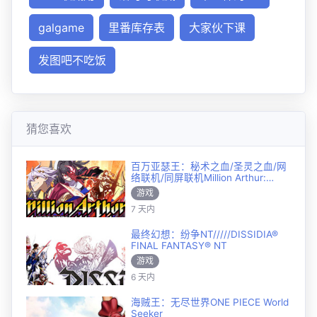
galgame
里番库存表
大家伙下课
发图吧不吃饭
猜您喜欢
百万亚瑟王：秘术之血/圣灵之血/网
络联机/同屏联机Million Arthur:
Arcana Blood
游戏
7 天内
最终幻想：纷争NT/////DISSIDIA®
FINAL FANTASY® NT
游戏
6 天内
海贼王：无尽世界ONE PIECE World
Seeker