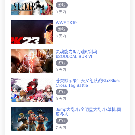
游戏
9 天内
WWE 2K19
游戏
6 天内
灵魂能力6/刀魂6/剑魂
6SOULCALIBUR VI
游戏
9 天内
苍翼默示录：交叉组队战BlazBlue:
Cross Tag Battle
游戏
9 天内
Jump大乱斗/全明星大乱斗/单机.同
屏多人
游戏
7 天内