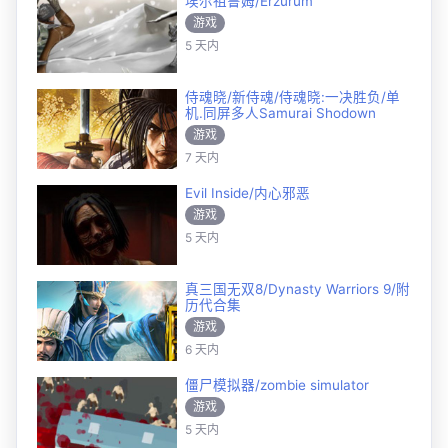
埃尔祖鲁姆/Erzurum
游戏
5 天内
侍魂晓/新侍魂/侍魂晓:一决胜负/单
机.同屏多人Samurai Shodown
游戏
7 天内
Evil Inside/内心邪恶
游戏
5 天内
真三国无双8/Dynasty Warriors 9/附
历代合集
游戏
6 天内
僵尸模拟器/zombie simulator
游戏
5 天内