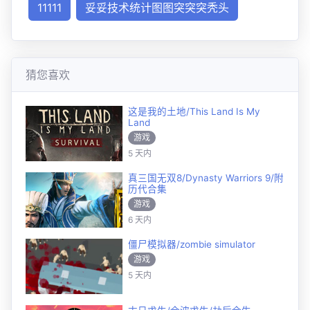
11111
妥妥技术统计图图突突突秃头
猜您喜欢
这是我的土地/This Land Is My
Land
游戏
5 天内
真三国无双8/Dynasty Warriors 9/附
历代合集
游戏
6 天内
僵尸模拟器/zombie simulator
游戏
5 天内