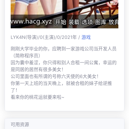
LYK4N(导演)/0(主演)/0/2021年 /
游戏
刚刚大学毕业的你，应聘到一家游戏公司当开发人员
（简称程序员）
因为囊中羞涩，你只得和别人合租一间公寓，幸运的
是同居的居然有很多美女！
公司里面也有所谓的号称六天使的6大美女！
你第一天上班的当天晚上，就被合租的妹子给逆推
了！
看来你的桃花运就要来啦~
可用资源