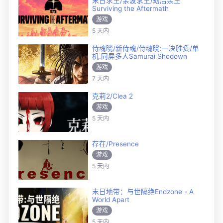
末日求生/余波求生/劫后余生
Surviving the Aftermath
游戏
5 天内
侍魂晓/新侍魂/侍魂晓:一决胜负/单
机.同屏多人Samurai Shodown
游戏
7 天内
克莉2/Clea 2
游戏
5 天内
存在/Presence
游戏
5 天内
末日地带：与世隔绝Endzone - A
World Apart
游戏
5 天内