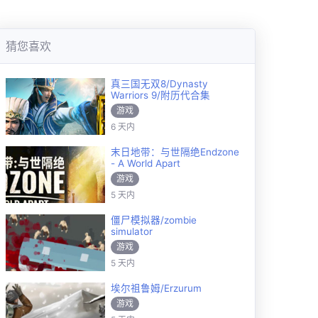
猜您喜欢
真三国无双8/Dynasty
Warriors 9/附历代合集
游戏
6 天内
末日地带：与世隔绝Endzone
- A World Apart
游戏
5 天内
僵尸模拟器/zombie
simulator
游戏
5 天内
埃尔祖鲁姆/Erzurum
游戏