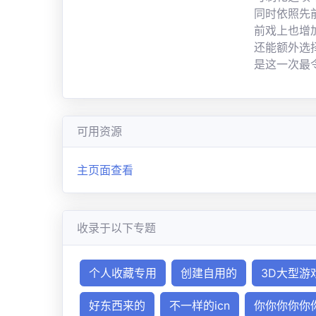
同时依照先
前戏上也增
还能额外选
是这一次最
可用资源
主页面查看
收录于以下专题
个人收藏专用
创建自用的
3D大型游
好东西来的
不一样的icn
你你你你你