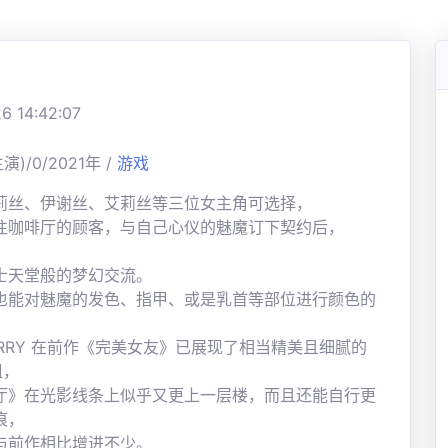
 14:42:07
演)/0/2021年 /
游戏
莉丝、伊谢丝、艾莉丝等三位女主角可选择，
往咖啡厅的顾客，与自己心仪的魅魔订下契约后，
士天堂般的梦幻交流。
也能对魅魔的发色、指甲、或是乳首等部位进行颜色的
CURRY 在前作《完美女友》已展现了相当精美且细腻的
组，
厅》在光影线条上似乎又更上一层楼，而且还能自行更
痕，
与前作相比增进不少。