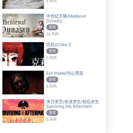
5 天内
中世纪王朝/Medieval
Dynasty
游戏
10 天内
克莉2/Clea 2
游戏
5 天内
Evil Inside/内心邪恶
游戏
5 天内
末日求生/余波求生/劫后余生
Surviving the Aftermath
游戏
5 天内