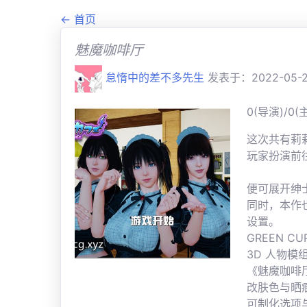
← 首页
魅魔咖啡厅
怠惰中的差不多先生
发表于：2022-05-26
0(导演)/0(主
这次共有莉
玩家扮演前
便可展开绅
同时，本作
设置。
GREEN 
3D 人物模
《魅魔咖啡
改肤色与晒
可制化选项