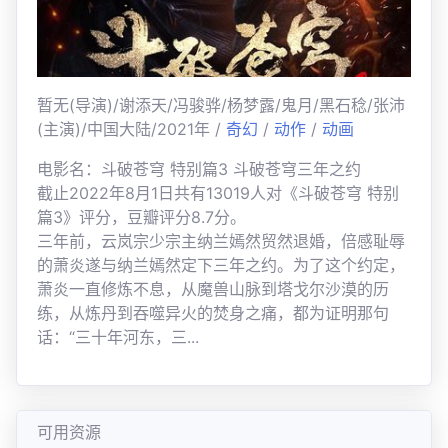
暂无(导演)/谢添天/冯骏骅/杨梦露/鬼月/黑石稔/张沛
(主演)/中国大陆/2021年 /
奇幻
/
动作
/
动画
电影名：斗破苍穹 特别篇3 斗破苍穹三年之约
截止2022年8月1日共有13019人对《斗破苍穹 特别
篇3》评分，豆瓣评分8.7分。
三年前，云岚宗少宗主纳兰嫣然贸然退婚，倍感耻辱
的萧炎遂与纳兰嫣然定下三年之约。为了这个约定，
萧炎一直修炼不息，从魔兽山脉到塔戈尔沙漠的历
练，从炼丹到吞噬异火的焚身之痛，都为证明那句
话：“三十年河东，三...
可用资源