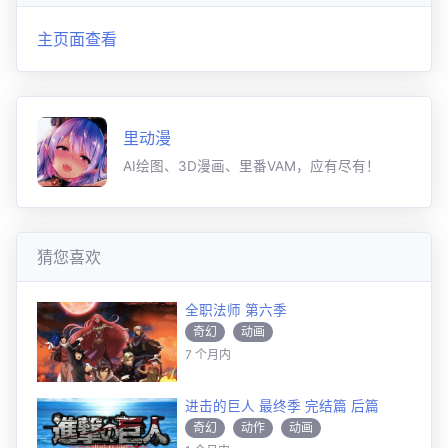
主页面查看
里动漫
AI绘图、3D漫画、里番VAM，应有尽有！
猜您喜欢
全职法师 第六季
奇幻
动画
7 个月内
进击的巨人 最终季 完结篇 后篇
奇幻
动作
动画