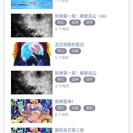
1 个月内
封神第一部：朝歌风云（4k）
奇幻
战争
动作
3 个月内
瓦尼塔斯的笔记
奇幻
动画
5 个月内
封神第一部：朝歌风云
奇幻
战争
动作
3 个月内
原神雷神1
奇幻
动画
喜剧
8 个月内
数码宝贝第三部