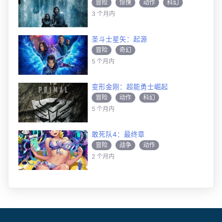
冒险
惊悚
动作
科幻
3 个月内
剧情
圣斗士星矢：起源
冒险
奇幻
5 个月内
变形金刚：超能勇士崛起
冒险
动作
科幻
5 个月内
敢死队4：最终章
冒险
战争
动作
2 个月内