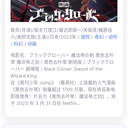
暂无(导演)/饭丰万理江/诹访部顺一/关俊彦/梶原岳
人/高桥文哉(主演)/日本/2023年 /
冒险
/
奇幻
/
动作
/
科幻
/
动画
电影名：ブラッククローバー 魔法帝の剣 黑色五叶
草 魔法帝之剑 / 黑色五叶草 剧场版 / ブラッククロ
ーバー 劇場版 / Black Clover: Sword of the
Wizard King
在《周刊少年 Jump》（集英社）上连载的人气漫画
《黑色五叶草》销量超过 1700 万册，现在将迎来电
影版首秀！片名为《黑色五叶草：魔法帝之剑》，将
于 2023 年 3 月 31 日在 Netflix...