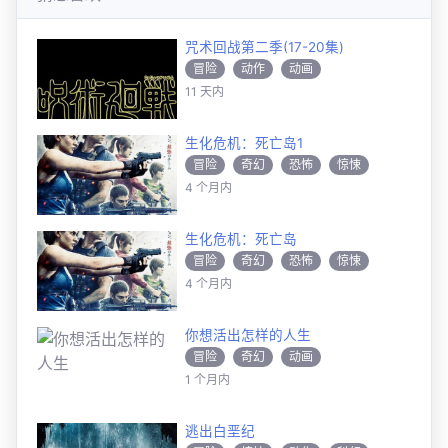
咒术回战第二季(17-20集)
冒险
动作
动画
11 天内
生化危机：死亡岛1
冒险
奇幻
恐怖
惊悚
4 个月内
动作
动画
生化危机：死亡岛
冒险
奇幻
恐怖
惊悚
4 个月内
动作
动画
你想活出怎样的人生
冒险
奇幻
动画
1 个月内
逃出白垩纪