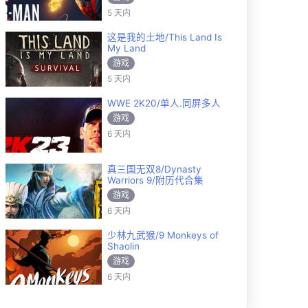
5 天内
这是我的土地/This Land Is
My Land
游戏
5 天内
WWE 2K20/单人.同屏多人
游戏
6 天内
真三国无双8/Dynasty
Warriors 9/附历代合集
游戏
6 天内
少林九武猴/9 Monkeys of
Shaolin
游戏
6 天内