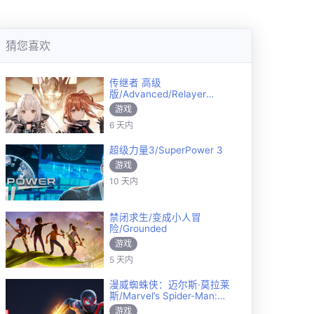
猜您喜欢
传继者 高级
版/Advanced/Relayer
Advanced
游戏
6 天内
超级力量3/SuperPower 3
游戏
10 天内
禁闭求生/变成小人冒
险/Grounded
游戏
5 天内
漫威蜘蛛侠：迈尔斯·莫拉莱
斯/Marvel’s Spider-Man:
Miles Morales
游戏