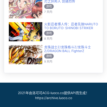
刃之异邦人 剑骑烈传
游戏
7 天内
火影忍者博人传：忍者先锋NARUTO
TO BORUTO: SHINOBI STRIKER
游戏
8 天内
龙珠战士Z/龙珠格斗Z/龙珠斗士
Z/DRAGON BALL FighterZ
游戏
9 天内
2021年由洛可可ACG-luoco.co提供API而生成！
https://archive.luoco.co