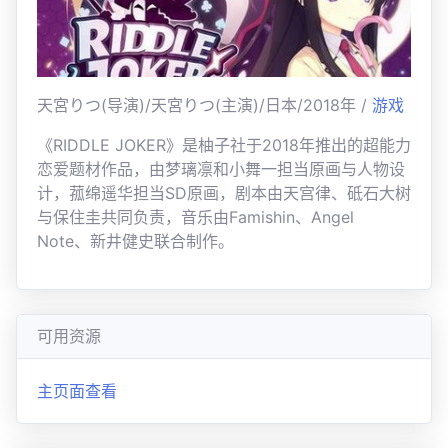
天宮りつ(导演)/天宮りつ(主演)/日本/2018年 /
游戏
《RIDDLE JOKER》是柚子社于2018年推出的超能力
恋爱题材作品，由梦璃凛和小舞一担当原画与人物设
计，菰绵遥华担当SD原画，剧本由天宫律、砥石大树
与保住圭共同负责，音乐由Famishin、Angel
Note、新井健史联合制作。
可用资源
主页面查看